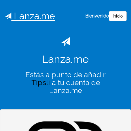
Lanza.me
Bienvenido
Inicio
Lanza.me
Estás a punto de añadir
Tipsli
a tu cuenta de
Lanza.me