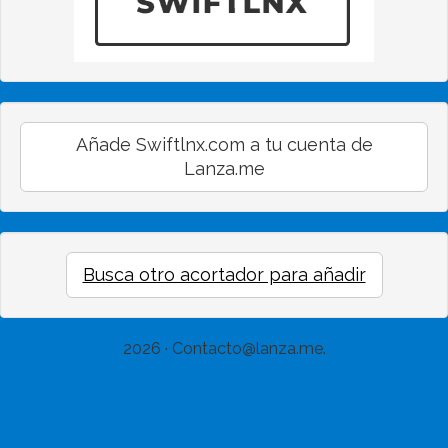
Añade Swiftlnx.com a tu cuenta de
Lanza.me
Busca otro acortador para añadir
2026 · Contacto@lanza.me.