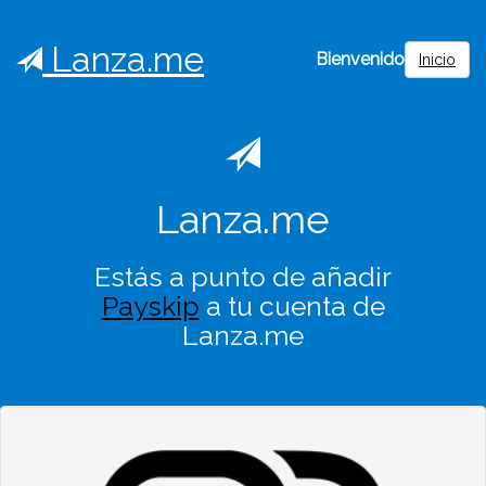
Lanza.me
Bienvenido
Inicio
Lanza.me
Estás a punto de añadir
Payskip
a tu cuenta de
Lanza.me