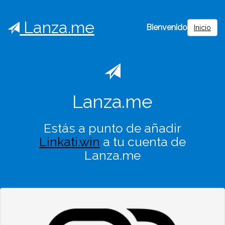
Lanza.me
Bienvenido
Inicio
Lanza.me
Estás a punto de añadir
Linkati.win
a tu cuenta de
Lanza.me