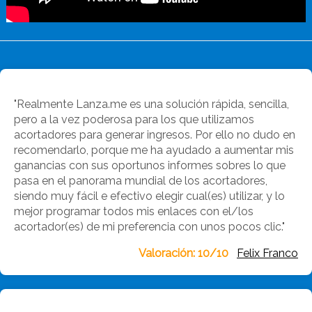
"Realmente Lanza.me es una solución rápida, sencilla,
pero a la vez poderosa para los que utilizamos
acortadores para generar ingresos. Por ello no dudo en
recomendarlo, porque me ha ayudado a aumentar mis
ganancias con sus oportunos informes sobres lo que
pasa en el panorama mundial de los acortadores,
siendo muy fácil e efectivo elegir cual(es) utilizar, y lo
mejor programar todos mis enlaces con el/los
acortador(es) de mi preferencia con unos pocos clic."
Valoración: 10/10
|
Felix Franco